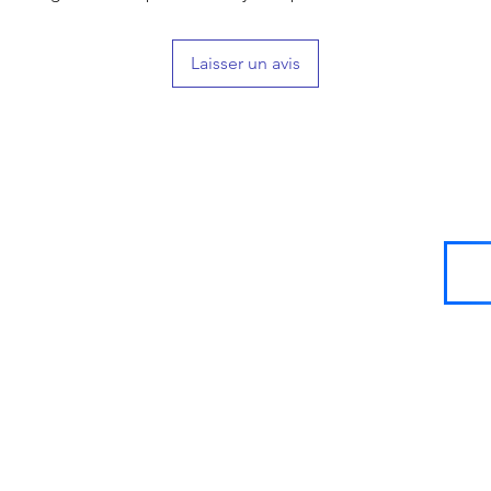
Laisser un avis
SIGN UP
FOR
LOYALTY
POINTS!