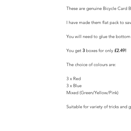
These are genuine Bicycle Card B
I have made them flat pack to sav
You will need to glue the bottom
You get
3
boxes for only
£2.49!
The choice of colours are:
3 x Red
3 x Blue
Mixed (Green/Yellow/Pink)
Suitable for variety of tricks and