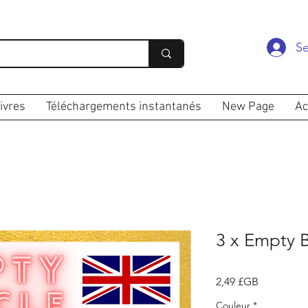
Se
ivres
Téléchargements instantanés
New Page
Ac
3 x Empty 
Prix
2,49 £GB
Couleur
*