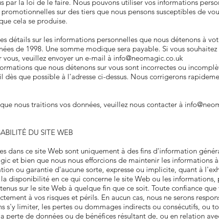
s par la loi de le faire. Nous pouvons utiliser vos informations pers
promotionnelles sur des tiers que nous pensons susceptibles de vous
que cela se produise.
détails sur les informations personnelles que nous détenons à votre
nnées de 1998. Une somme modique sera payable. Si vous souhaitez
 vous, veuillez envoyer un e-mail à
info@neomagic.co.uk
formations que nous détenons sur vous sont incorrectes ou incomplète
l dès que possible à l'adresse ci-dessus. Nous corrigerons rapideme
 que nous traitions vos données, veuillez nous contacter à
info@neom
BILITÉ DU SITE WEB
es dans ce site Web sont uniquement à des fins d'information généra
ic et bien que nous nous efforcions de maintenir les informations à 
ion ou garantie d'aucune sorte, expresse ou implicite, quant à l'exha
u la disponibilité en ce qui concerne le site Web ou les informations, 
enus sur le site Web à quelque fin que ce soit. Toute confiance que
ictement à vos risques et périls. En aucun cas, nous ne serons respo
 s'y limiter, les pertes ou dommages indirects ou consécutifs, ou
a perte de données ou de bénéfices résultant de, ou en relation avec, 