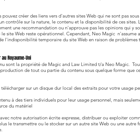
 pouvez créer des liens vers d'autres sites Web qui ne sont pas sou
contrôle sur la nature, le contenu et la disponibilité de ces sites. L
ement une recommandation ou n'approuve pas les opinions qui y son
que le site Web reste opérationnel. Cependant, Neo Magic n'assume a
de l'indisponibilité temporaire du site Web en raison de problèmes
ur au Royaume-Uni
nu sont la propriété de Magic and Law Limited t/a Neo Magic. Tous l
eproduction de tout ou partie du contenu sous quelque forme que ce s
télécharger sur un disque dur local des extraits pour votre usage p
tenu à des tiers individuels pour leur usage personnel, mais seulem
rce du matériel
avec notre autorisation écrite expresse, distribuer ou exploiter co
lus le transmettre ou le stocker sur un autre site Web ou une autre
e.