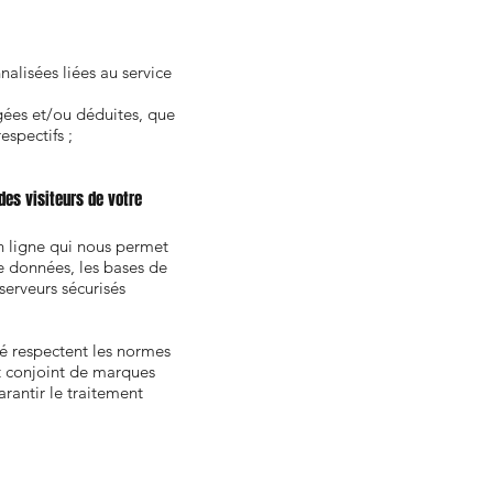
nalisées liées au service
gées et/ou déduites, que
espectifs ;
es visiteurs de votre
n ligne qui nous permet
e données, les bases de
serveurs sécurisés
té respectent les normes
rt conjoint de marques
rantir le traitement