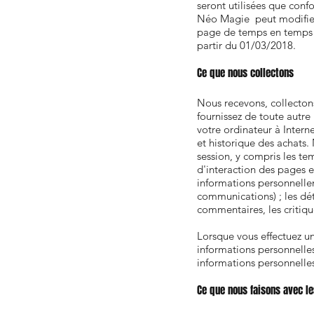
seront utilisées que conf
Néo Magie peut modifier c
page de temps en temps po
partir du 01/03/2018.
Ce que nous collectons
Nous recevons, collectons
fournissez de toute autre
votre ordinateur à Intern
et historique des achats.
session, y compris les te
d'interaction des pages 
informations personnellem
communications) ; les dét
commentaires, les critiqu
Lorsque vous effectuez un
informations personnelles
informations personnelles
Ce que nous faisons avec le