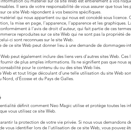
e information ou matériel sur ce site Web est entièrement à vos risque
sables. Il sera de votre responsabilité de vous assurer que tous les 
 sur ce site Web répondent à vos besoins spécifiques.
matériel qui nous appartient ou qui nous est concédé sous licence.
eption, la mise en page, l'apparence, l'apparence et les graphiques. 
onformément à l'avis de droit d'auteur, qui fait partie de ces termes
mmerce reproduites sur ce site Web qui ne sont pas la propriété de 
celui-ci sont reconnues sur le site Web.
sée de ce site Web peut donner lieu à une demande de dommages-inté
 Web peut également inclure des liens vers d'autres sites Web. Ces l
ournir de plus amples informations. Ils ne signifient pas que nous ap
onsabilité pour le contenu du ou des sites Web liés.
te Web et tout litige découlant d'une telle utilisation du site Web so
du Nord, d'Écosse et du Pays de Galles.
é
entialité définit comment Neo Magic utilise et protège toutes les i
ue vous utilisez ce site Web.
antir la protection de votre vie privée. Si nous vous demandons de 
e vous identifier lors de l'utilisation de ce site Web, vous pouvez êt