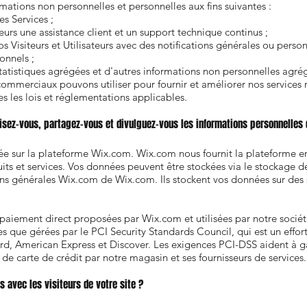
mations non personnelles et personnelles aux fins suivantes :
es Services ;
teurs une assistance client et un support technique continus ;
s Visiteurs et Utilisateurs avec des notifications générales ou person
onnels ;
tatistiques agrégées et d'autres informations non personnelles agré
ommerciaux pouvons utiliser pour fournir et améliorer nos services r
s les lois et réglementations applicables.
sez-vous, partagez-vous et divulguez-vous les informations personnelles d
ée sur la plateforme Wix.com. Wix.com nous fournit la plateforme e
ts et services. Vos données peuvent être stockées via le stockage d
ons générales Wix.com de Wix.com. Ils stockent vos données sur des 
 paiement direct proposées par Wix.com et utilisées par notre socié
es que gérées par le PCI Security Standards Council, qui est un effo
rd, American Express et Discover. Les exigences PCI-DSS aident à ga
 de carte de crédit par notre magasin et ses fournisseurs de services.
vec les visiteurs de votre site ?