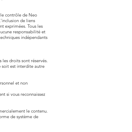
s le contrôle de Neo
'inclusion de liens
t exprimées. Tous les
ucune responsabilité et
 techniques indépendants
es droits sont réservés.
oit est interdite autre
ersonnel et non
ent si vous reconnaissez
mmercialement le contenu.
 forme de système de