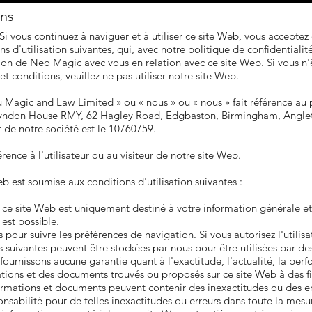
ons
 Si vous continuez à naviguer et à utiliser ce site Web, vous accepte
ons d'utilisation suivantes, qui, avec notre politique de confidentiali
ion de Neo Magic avec vous en relation avec ce site Web. Si vous n'
t conditions, veuillez ne pas utiliser notre site Web.
Magic and Law Limited » ou « nous » ou « nous » fait référence au 
t Lyndon House RMY, 62 Hagley Road, Edgbaston, Birmingham, Anglet
de notre société est le 10760759.
érence à l'utilisateur ou au visiteur de notre site Web.
eb est soumise aux conditions d'utilisation suivantes :
ce site Web est uniquement destiné à votre information générale et
est possible.
s pour suivre les préférences de navigation. Si vous autorisez l'utilisa
 suivantes peuvent être stockées par nous pour être utilisées par des
 fournissons aucune garantie quant à l'exactitude, l'actualité, la perf
tions et des documents trouvés ou proposés sur ce site Web à des fin
ormations et documents peuvent contenir des inexactitudes ou des er
sabilité pour de telles inexactitudes ou erreurs dans toute la mesur