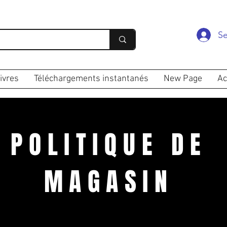
Se
ivres
Téléchargements instantanés
New Page
Ac
POLITIQUE DE
MAGASIN