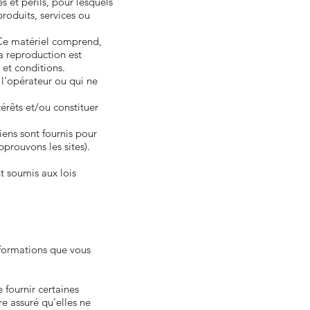
s et périls, pour lesquels
produits, services ou
 Ce matériel comprend,
La reproduction est
 et conditions.
l'opérateur ou qui ne
rêts et/ou constituer
iens sont fournis pour
prouvons les sites).
nt soumis aux lois
nformations que vous
fournir certaines
re assuré qu'elles ne