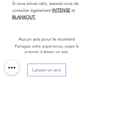
Si vous aimez cela, assurez-vous de
consulter également
INTENSE
et
BLANKOUT.
Aucun avis pour le moment
Partagez votre expérience, soyez le
premier à laisser un avis.
Laisser un avis
COMMAND
E
SIGN UP FOR
Livraiso
LOYALTY
n
POINTS!
Retour
NOUS