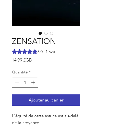
ZENSATION
La note est de 5.0 sur cinq étoiles selon 1 avis
5.0 | 1 avis
Prix
14,99 £GB
Quantité
*
Ajouter au panier
L'équité de cette astuce est au-delà
de la croyance!